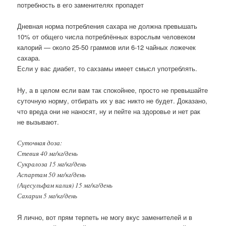
потребность в его заменителях пропадет
Дневная норма потребления сахара не должна превышать
10% от общего числа потреблённых взрослым человеком
калорий — около 25-50 граммов или 6-12 чайных ложечек
сахара.
Если у вас диабет, то сахзамы имеет смысл употреблять.
Ну, а в целом если вам так спокойнее, просто не превышайте
суточную норму, отбирать их у вас никто не будет. Доказано,
что вреда они не наносят, ну и пейте на здоровье и нет рак
не вызывают.
Суточная доза:
Стевия 40 мг/кг/день
Сукралоза 15 мг/кг/день
Аспартам 50 мг/кг/день
(Ацесульфам калия) 15 мг/кг/день
Сахарин 5 мг/кг/день
Я лично, вот прям терпеть не могу вкус заменителей и в