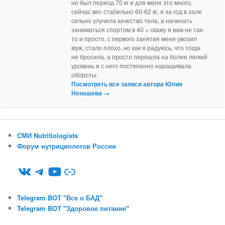
но был период 70 кг и для меня это много,
сейчас вес стабильно 60-62 кг, я за год в зале
сильно улучила качество тела, а начинать
заниматься спортом в 40 + скажу я вам не так-
то и просто, с первого занятия меня увозил
муж, стало плохо, но как я радуюсь, что тогда
не бросила, а просто перешла на более легкий
уровень и с него постепенно наращивала
обороты.
Посмотреть все записи автора Юлия
Ненашева
→
СМИ Nutritiologists
Форум нутрициологов России
ВКонтакте
Telegram
YouTube
Ссылка
Telegram BOT "Все о БАД"
Telegram BOT "Здоровое питание"