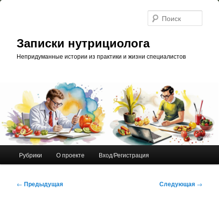
Перейти
к
Поис
основному
содержимому
Записки нутрициолога
Непридуманные истории из практики и жизни специалистов
Главное
Рубрики
О проекте
Вход/Регистрация
меню
Навигация
←
Предыдущая
Следующая
→
по
записям