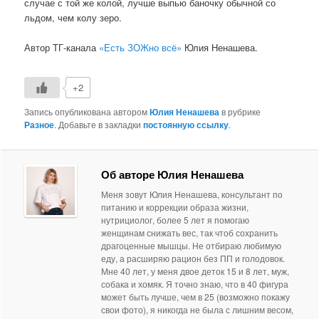
случае с той же колой, лучше выпью баночку обычной со
льдом, чем колу зеро.
Автор ТГ-канала
«Есть ЗОЖно всё»
Юлия Ненашева.
+2
Запись опубликована автором
Юлия Ненашева
в рубрике
Разное
. Добавьте в закладки
постоянную ссылку
.
Об авторе Юлия Ненашева
Меня зовут Юлия Ненашева, консультант по
питанию и коррекции образа жизни,
нутрициолог, более 5 лет я помогаю
женщинам снижать вес, так чтоб сохранить
драгоценные мышцы. Не отбираю любимую
еду, а расширяю рацион без ПП и голодовок.
Мне 40 лет, у меня двое деток 15 и 8 лет, муж,
собака и хомяк. Я точно знаю, что в 40 фигура
может быть лучше, чем в 25 (возможно покажу
свои фото), я никогда не была с лишним весом,