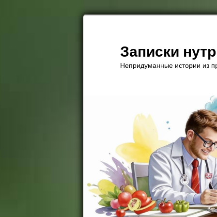
Перейти
к
основному
Записки нут
содержимому
Непридуманные истории из пр