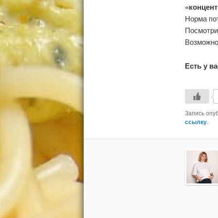
«концент
Норма пот
Посмотрит
Возможно 
Есть у в
Запись опу
ссылку
.