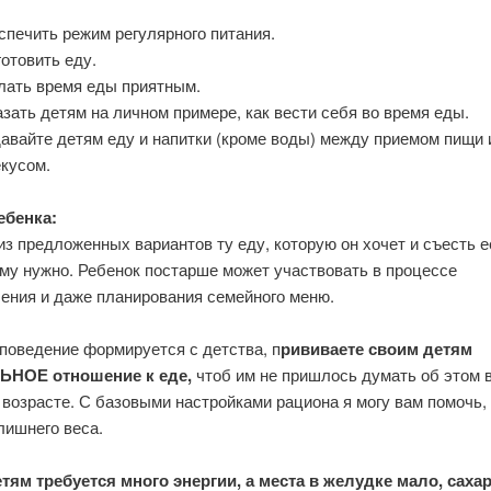
печить режим регулярного питания.
отовить еду.
лать время еды приятным.
зать детям на личном примере, как вести себя во время еды.
авайте детям еду и напитки (кроме воды) между приемом пищи 
екусом.
ебенка:
з предложенных вариантов ту еду, которую он хочет и съесть е
ему нужно. Ребенок постарше может участвовать в процессе
ления и даже планирования семейного меню.
поведение формируется с детства, п
рививаете своим детям
НОЕ отношение к еде,
чтоб им не пришлось думать об этом 
возрасте. С базовыми настройками рациона я могу вам помочь,
лишнего веса.
тям требуется много энергии, а места в желудке мало, сахар