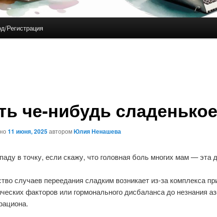
д/Регистрация
ть че-нибудь сладенько
ано
11 июня, 2025
автором
Юлия Ненашева
аду в точку, если скажу, что головная боль многих мам — эта 
во случаев переедания сладким возникает из-за комплекса при
ических факторов или гормонального дисбаланса до незнания аз
рациона.