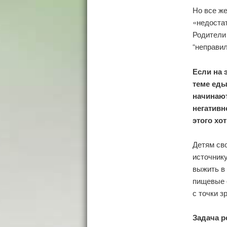
Но все же
«недостат
Родители
“неправил
Если на 
теме еды
начинают
негативн
этого хо
⠀
Детям св
источнику
выжить в
пищевые 
с точки з
Задача р