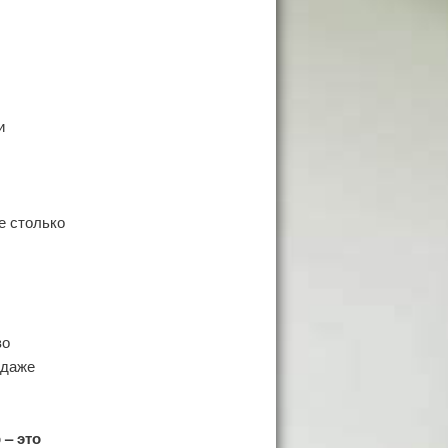
и
е столько
во
 даже
 – это