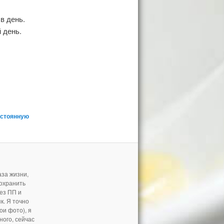
в день.
 день.
остоянную
аза жизни,
сохранить
ез ПП и
як. Я точно
ои фото), я
ного, сейчас