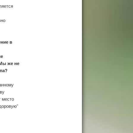
ляется
вно
ние в
не
Мы же не
упа?
ванному
ву
т место
здоровую”