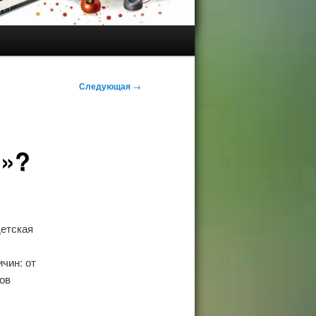
Следующая
→
е»?
детская
чин: от
ов