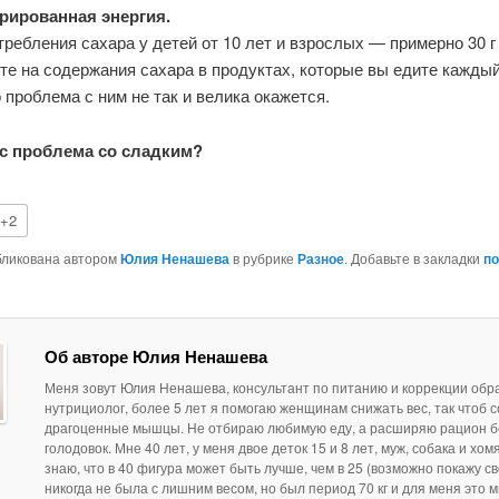
рированная энергия.
ребления сахара у детей от 10 лет и взрослых — примерно 30 г 
е на содержания сахара в продуктах, которые вы едите каждый
проблема с ним не так и велика окажется.
ас проблема со сладким?
+2
бликована автором
Юлия Ненашева
в рубрике
Разное
. Добавьте в закладки
п
Об авторе Юлия Ненашева
Меня зовут Юлия Ненашева, консультант по питанию и коррекции обр
нутрициолог, более 5 лет я помогаю женщинам снижать вес, так чтоб 
драгоценные мышцы. Не отбираю любимую еду, а расширяю рацион б
голодовок. Мне 40 лет, у меня двое деток 15 и 8 лет, муж, собака и хом
знаю, что в 40 фигура может быть лучше, чем в 25 (возможно покажу св
никогда не была с лишним весом, но был период 70 кг и для меня это м