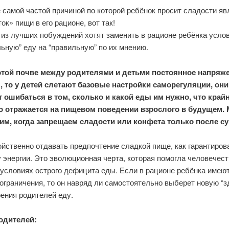
 самой частой причиной по которой ребёнок просит сладости яв
ок» пищи в его рационе, вот так!
 из лучших побуждений хотят заменить в рационе ребёнка усло
ьную” еду на “правильную” по их мнению.
этой почве между родителями и детьми постоянное напряже
, то у детей слетают базовые настройки саморегуляции, они
 ошибаться в том, сколько и какой еды им нужно, что край
о отражается на пищевом поведении взрослого в будущем. 
тим, когда запрещаем сладости или конфета только после с
ойственно отдавать предпочтение сладкой пище, как гарантиро
 энергии. Это эволюционная черта, которая помогла человечест
 условиях острого дефицита еды. Если в рационе ребёнка имею
ограничения, то он навряд ли самостоятельно выберет новую “
рения родителей еду.
одителей: