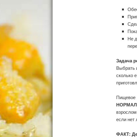
Обес
Приг
Сде
Пока
Не д
пер
Задача р
Выбрать и
сколько 
приготов
Пищевое 
НОРМАЛЬ
взрослом 
если нет 
⠀
ФАКТ: Де