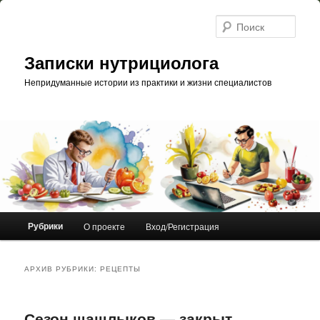
Перейти
Перейти
к
к
Поис
основному
дополнительному
содержимому
содержимому
Записки нутрициолога
Непридуманные истории из практики и жизни специалистов
Главное
Рубрики
О проекте
Вход/Регистрация
меню
АРХИВ РУБРИКИ:
РЕЦЕПТЫ
Сезон шашлыков — закрыт,