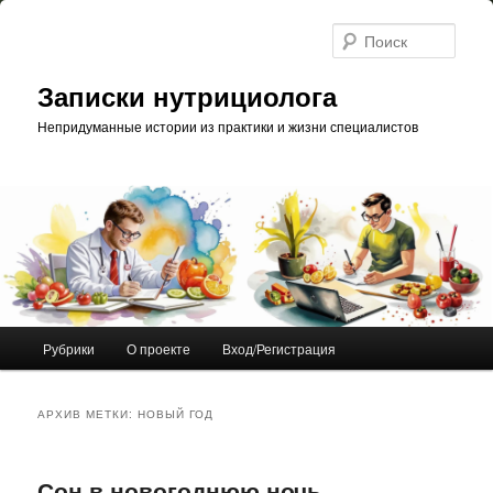
Перейти
Перейти
к
к
Поис
основному
дополнительному
содержимому
содержимому
Записки нутрициолога
Непридуманные истории из практики и жизни специалистов
Главное
Рубрики
О проекте
Вход/Регистрация
меню
АРХИВ МЕТКИ:
НОВЫЙ ГОД
Сон в новогоднюю ночь