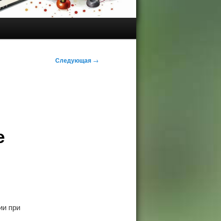
Следующая
→
е
ии при