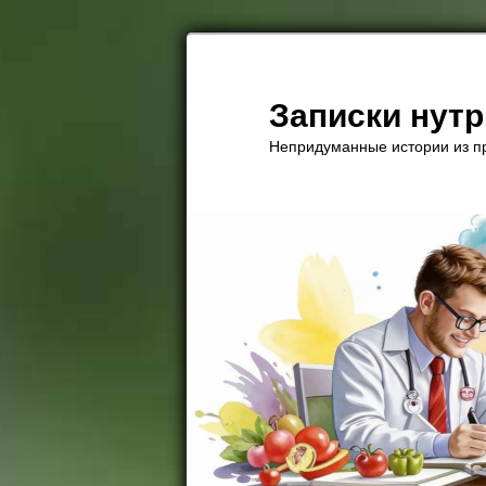
Перейти
к
основному
Записки нут
содержимому
Непридуманные истории из пр