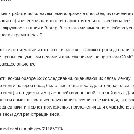
 мы в работе используем разнообразные способы, из основного
запись физической активности, самостоятельное взвешивание +
 окружности талии и бедер, без этого минимального набора ус
веса стремиться к 0.
мости от ситуации и готовности, методы самоконтроля дополняю
и привычек, умными весами и приложениями, но при этом САМО
шающее значение.
атическом обзоре 22 исследований, оценивающих связь между
ролем и потерей веса, была выявлена последовательная связь
олем (веса, диеты и упражнений) и успешной потерей веса. Для
ления самоконтроля использовались различные методы, включ
 дневники, интернет-приложения, приложения для смартфонов 
 весы для регистрации веса.
bmed.ncbi.nlm.nih.gov/21185970/