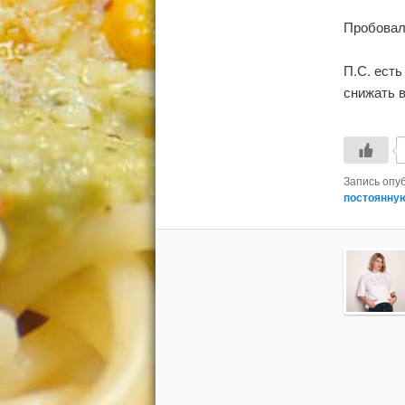
Пробовал
П.С. есть
снижать в
Запись опу
постоянну