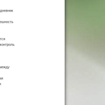
 дневник
пешность
тся
контроль
 между
ая
и