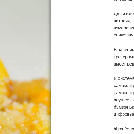
Для этого
питания, 
измерение
снижения 
В зависи
трекерам
имеет ре
В систем
самоконт
самоконтр
осуществ
бумажные
цифровые
https://pu