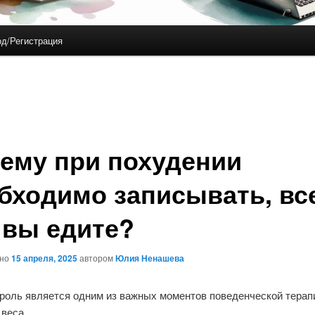
д/Регистрация
ему при похудении
бходимо записывать, вс
 вы едите?
ано
15 апреля, 2025
автором
Юлия Ненашева
роль является одним из важных моментов поведенческой терап
 веса.