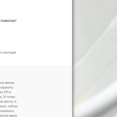
 помогает
 в закладки
аза жизни,
сохранить
ез ПП и
як. Я точно
ои фото), я
ного, сейчас
а начинать
анятия меня