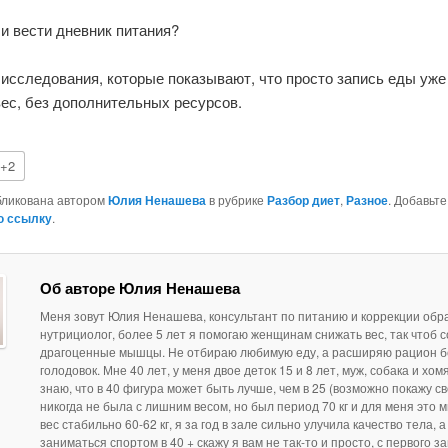
и вести дневник питания?
 исследования, которые показывают, что просто запись еды уже
ес, без дополнительных ресурсов.
+2
бликована автором
Юлия Ненашева
в рубрике
Разбор диет
,
Разное
. Добавьте
ю ссылку
.
Об авторе Юлия Ненашева
Меня зовут Юлия Ненашева, консультант по питанию и коррекции обр
нутрициолог, более 5 лет я помогаю женщинам снижать вес, так чтоб 
драгоценные мышцы. Не отбираю любимую еду, а расширяю рацион б
голодовок. Мне 40 лет, у меня двое деток 15 и 8 лет, муж, собака и хом
знаю, что в 40 фигура может быть лучше, чем в 25 (возможно покажу св
никогда не была с лишним весом, но был период 70 кг и для меня это м
вес стабильно 60-62 кг, я за год в зале сильно улучила качество тела, 
заниматься спортом в 40 + скажу я вам не так-то и просто, с первого з