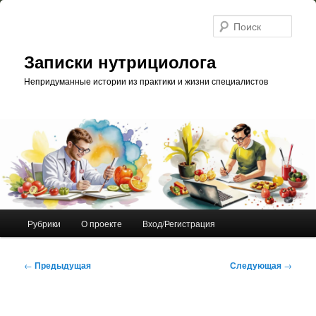
Перейти
к
Поис
основному
содержимому
Записки нутрициолога
Непридуманные истории из практики и жизни специалистов
Главное
Рубрики
О проекте
Вход/Регистрация
меню
Навигация
←
Предыдущая
Следующая
→
по
записям