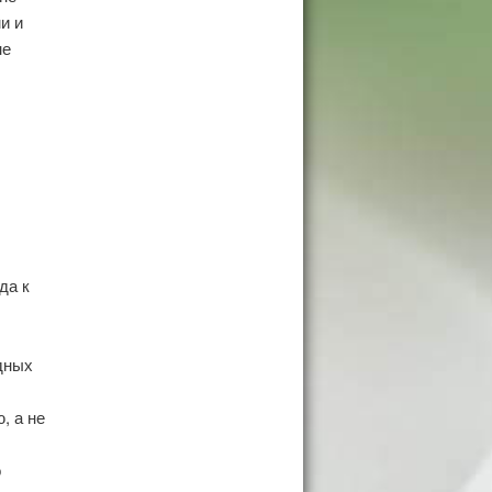
и и
не
да к
дных
, а не
о