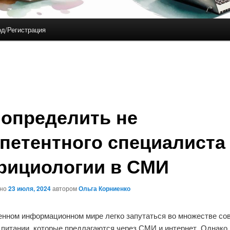
д/Регистрация
 определить не
петентного специалиста
рициологии в СМИ
ано
23 июля, 2024
автором
Ольга Корниенко
енном информационном мире легко запутаться во множестве сов
 питании, которые предлагаются через СМИ и интернет. Однако 