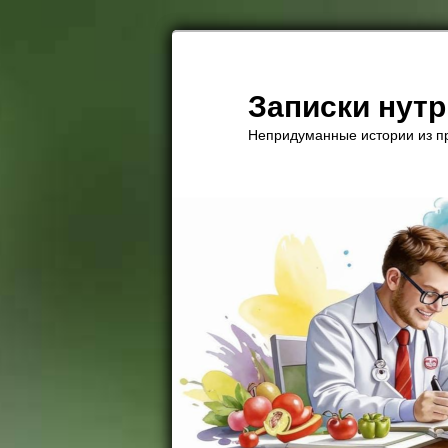
Перейти
к
основному
Записки нут
содержимому
Непридуманные истории из пр