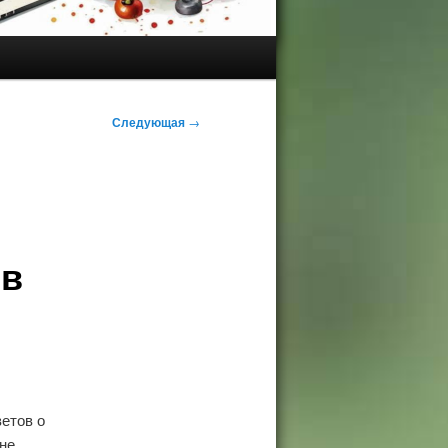
Следующая
→
 в
етов о
не