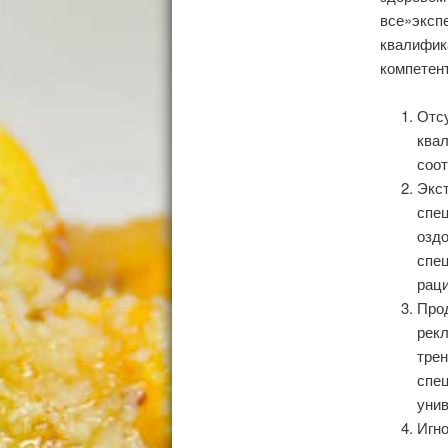
все»эксп
квалифик
компетент
Отсу
ква
соот
Экс
спе
озд
спе
раци
Про
рек
трен
спец
уни
Игн