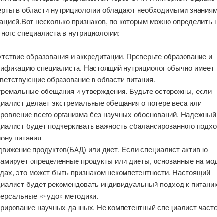
ерты в области нутрициологии обладают необходимыми знаниям
ацией.Вот несколько признаков, по которым можно определить 
ного специалиста в нутрициологии:
тствие образования и аккредитации. Проверьте образование и
лификацию специалиста. Настоящий нутрициолог обычно имеет
ветствующие образование в области питания.
тремальные обещания и утверждения. Будьте осторожны, если
циалист делает экстремальные обещания о потере веса или
оровление всего организма без научных обоснований. Надежный
циалист будет подчеркивать важность сбалансированного подхо
ону питания.
движение продуктов(БАД) или диет. Если специалист активно
ламирует определенные продукты или диеты, основанные на мо
дах, это может быть признаком некомпетентности. Настоящий
иалист будет рекомендовать индивидуальный подход к питанию
версальные «чудо» методики.
орирование научных данных. Не компетентный специалист част