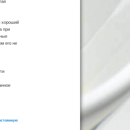
тая
и хороший
а при
ьные
ом его не
ти
анное
остоянную