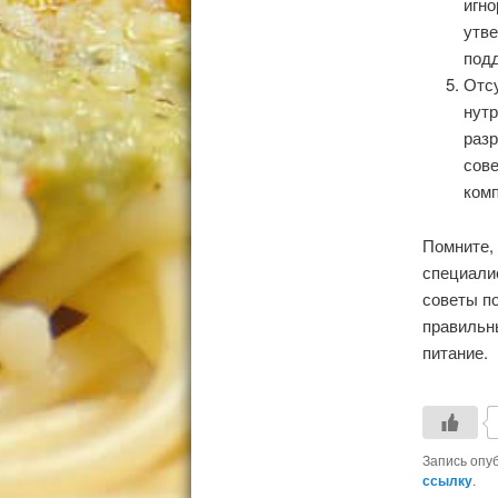
игн
утве
под
Отс
нутр
разр
сове
комп
Помните, 
специали
советы по
правильн
питание.
Запись опу
ссылку
.